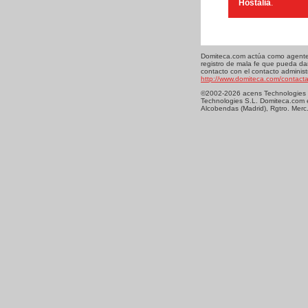
Hostalia
.
Domiteca.com actúa como agente r
registro de mala fe que pueda dar
contacto con el contacto adminis
http://www.domiteca.com/contact
©2002-2026 acens Technologies S.
Technologies S.L. Domiteca.com 
Alcobendas (Madrid), Rgtro. Merc