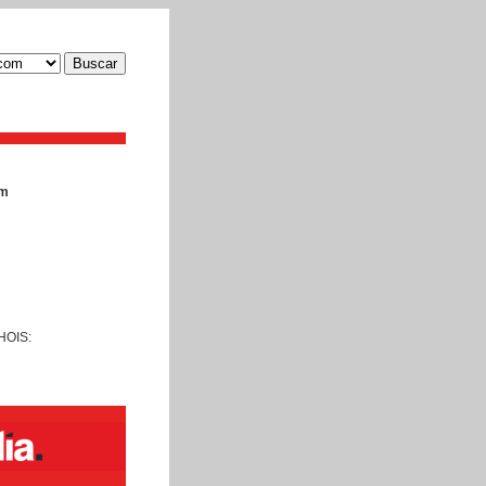
Buscar
om
WHOIS: