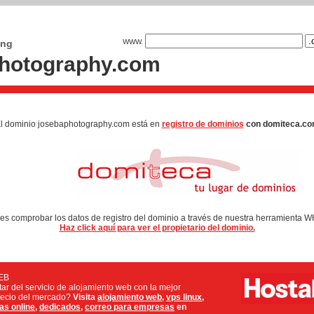
ing
WWW.
hotography.com
l dominio josebaphotography.com está en
registro de dominios
con domiteca.c
s comprobar los datos de registro del dominio a través de nuestra herramienta 
Haz click aquí para ver el propietario del dominio.
EB
utar del servicio de alojamiento web con la mejor
precio del mercado?
Visita
alojamiento web
,
vps linux
,
as online
,
dedicados
,
correo para empresas
en