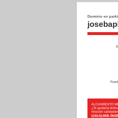
Dominio en park
josebap
E
Puede
ALOJAMIENTO W
¿Te gustaría disfr
relación calidad/
crea tu web
,
tiend