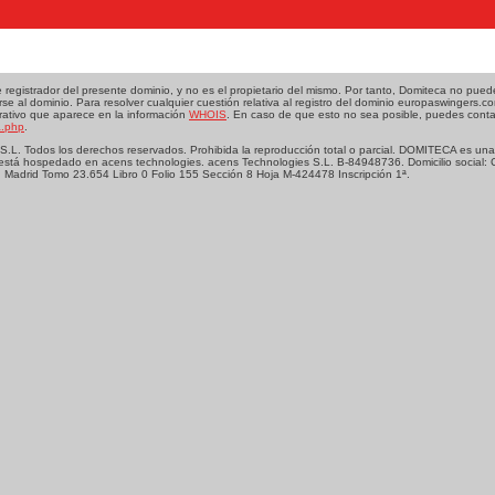
egistrador del presente dominio, y no es el propietario del mismo. Por tanto, Domiteca no pue
se al dominio. Para resolver cualquier cuestión relativa al registro del dominio europaswingers.
trativo que aparece en la información
WHOIS
. En caso de que esto no sea posible, puedes conta
a.php
.
L. Todos los derechos reservados. Prohibida la reproducción total o parcial. DOMITECA es una
está hospedado en acens technologies. acens Technologies S.L. B-84948736. Domicilio social: 
. Madrid Tomo 23.654 Libro 0 Folio 155 Sección 8 Hoja M-424478 Inscripción 1ª.