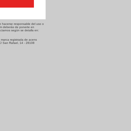
de hacerse responsable del uso o
com deberás de ponerte en
ctarnos según se detalla en:
 marca registrada de acens
C/ San Rafael, 14 - 28108